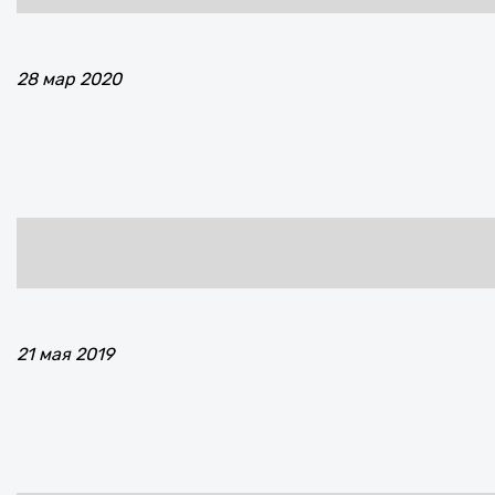
28 мар 2020
21 мая 2019