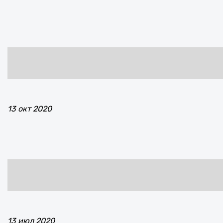
13 окт 2020
13 июл 2020