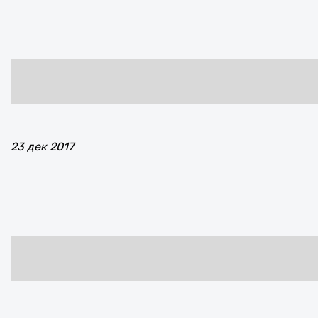
23 дек 2017