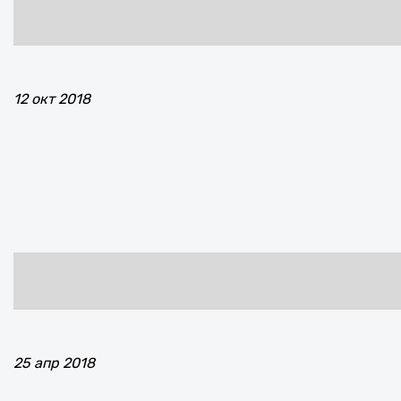
12 окт 2018
25 апр 2018