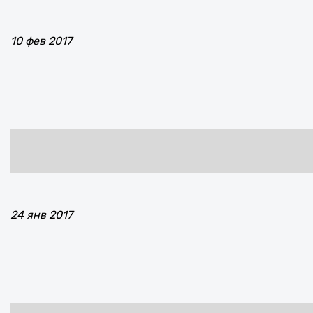
10 фев 2017
24 янв 2017