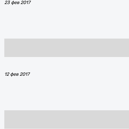
23 фев 2017
12 фев 2017