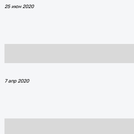
25 июн 2020
7 апр 2020