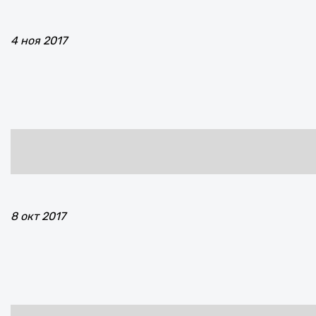
4 ноя 2017
8 окт 2017