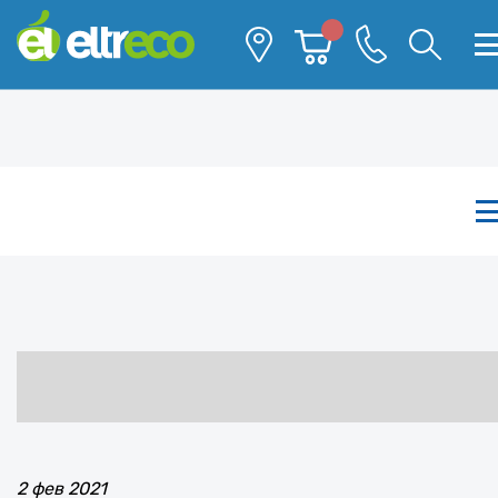
Каталог
2 фев 2021