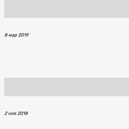
8 мар 2019
2 ноя 2018