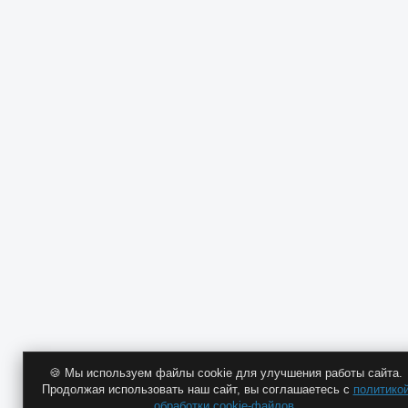
🍪 Мы используем файлы cookie для улучшения работы сайта.
Продолжая использовать наш сайт, вы соглашаетесь с
политико
обработки cookie-файлов
.