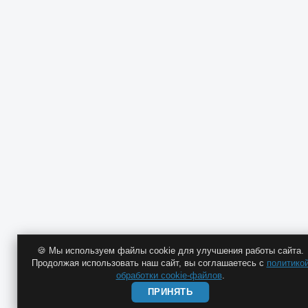
🍪 Мы используем файлы cookie для улучшения работы сайта.
Продолжая использовать наш сайт, вы соглашаетесь с
политико
обработки cookie-файлов
.
ПРИНЯТЬ