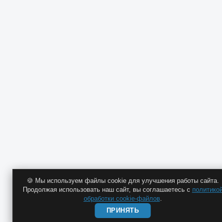
🍪 Мы используем файлы cookie для улучшения работы сайта.
Продолжая использовать наш сайт, вы соглашаетесь с
политико
обработки cookie-файлов
.
ПРИНЯТЬ