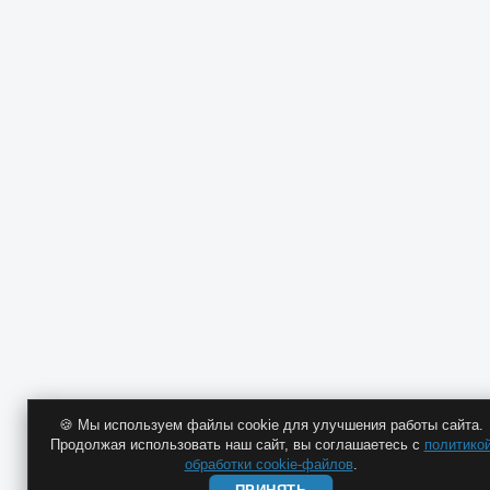
🍪 Мы используем файлы cookie для улучшения работы сайта.
Продолжая использовать наш сайт, вы соглашаетесь с
политико
обработки cookie-файлов
.