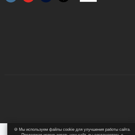
РОЗНИЧНАЯ ПРОДАЖА
СЕРВИС ГАРАНТИЙНЫЙ
ОПТОВИКАМ
🍪 Мы используем файлы cookie для улучшения работы сайта.
Продолжая использовать наш сайт, вы соглашаетесь с