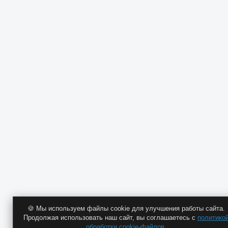
🍪 Мы используем файлы cookie для улучшения работы сайта.
Продолжая использовать наш сайт, вы соглашаетесь с
политико
обработки cookie-файлов
.